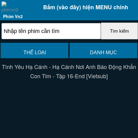
Bấm (vào đây) hiện MENU chính
Phim Vn2
THỂ LOẠI
DANH MỤC
Tình Yêu Hạ Cánh - Hạ Cánh Nơi Anh Báo Động Khẩn
Con Tim - Tập 16-End [Vietsub]