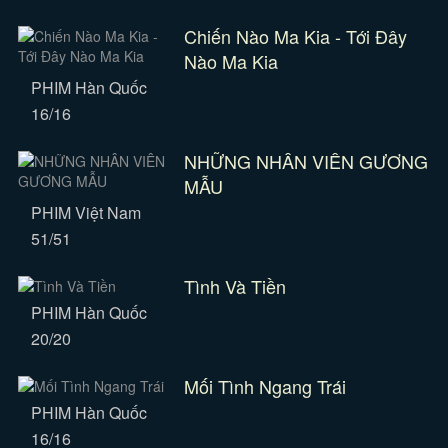
Chiến Nào Ma Kia - Tới Đây
Nào Ma Kia
PHIM Hàn Quốc
16/16
NHỮNG NHÂN VIÊN GƯƠNG
MẪU
PHIM Việt Nam
51/51
Tình Và Tiền
PHIM Hàn Quốc
20/20
Mối Tình Ngang Trái
PHIM Hàn Quốc
16/16