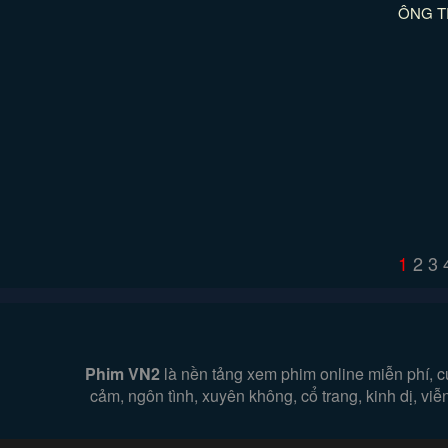
ÔNG T
1
2
3
Phim VN2
là nền tảng xem phim online miễn phí, c
cảm, ngôn tình, xuyên không, cổ trang, kinh dị, v