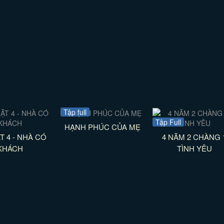
Tập full
Tập Full
HẠNH PHÚC CỦA MẸ
T 4 - NHÀ CÓ
4 NĂM 2 CHÀNG 
KHÁCH
TÌNH YÊU