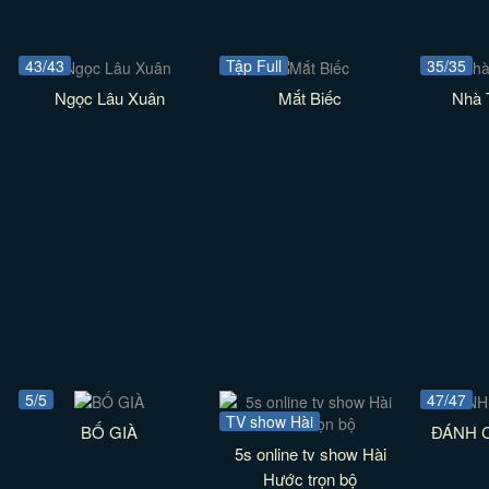
43/43
Tập Full
35/35
Ngọc Lâu Xuân
Mắt Biếc
Nhà 
5/5
47/47
TV show Hài
BỐ GIÀ
ĐÁNH 
5s online tv show Hài
Hước trọn bộ