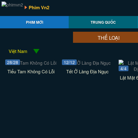
Phim Vn2
PHIM MỚI
TRUNG QUỐC
THỂ LOẠI
Việt Nam
28/28
12/12
4/4
Tiểu Tam Không Có Lỗi
Tết Ở Làng Địa Ngục
Lật Mặt 