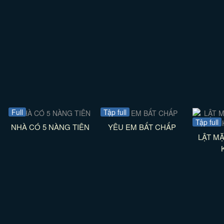
Full
Tập full
Tập full
NHÀ CÓ 5 NÀNG TIÊN
YÊU EM BẤT CHẤP
LẬT MẶ