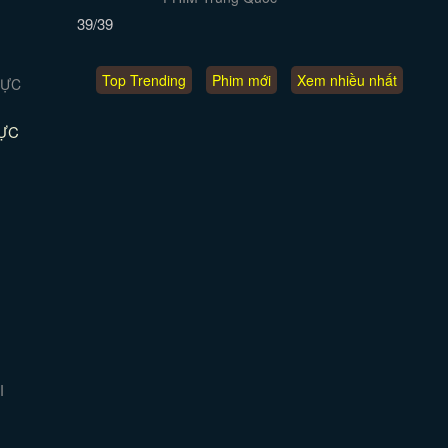
39/39
Top Trending
Phim mới
Xem nhiều nhất
VỰC
I