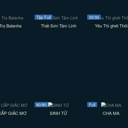
Tập Full
30/30
Trọ Balanha
Thất Sơn Tâm Linh
Yêu Thì ghét Thôi
80/80
Full
CẮP GIẤC MƠ
SINH TỬ
CHA MA