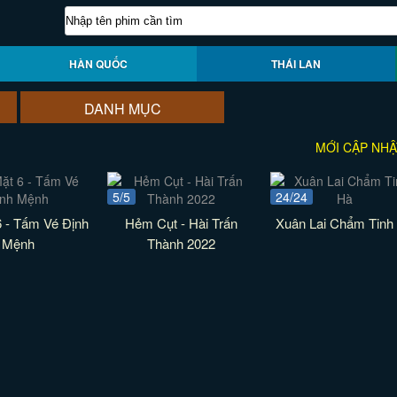
HÀN QUỐC
THÁI LAN
DANH MỤC
MỚI CẬP NHẬ
5/5
24/24
6 - Tấm Vé Định
Hẻm Cụt - Hài Trấn
Xuân Lai Chẩm Tinh
Mệnh
Thành 2022