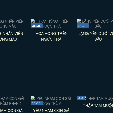
46/46
32/32
 NHÂN VIÊN
HOA HỒNG TRÊN
LẶNG YÊN DƯỚI 
ƠNG MẪU
NGỰC TRÁI
SÂU
4/4
11/11
THẬP TAM MUỘ
HẦM CON GÁI
YÊU NHẦM CON GÁI