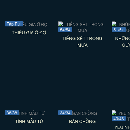
Tập Full
54/54
51/51
THIẾU GIA Ở ĐỢ
TIẾNG SÉT TRONG
NHỮNG
MƯA
GƯ
38/38
34/34
43/43
TÌNH MẪU TỬ
BÁN CHỒNG
YÊU N