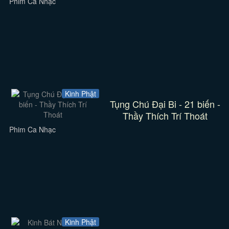
Phim Ca Nhạc
Kinh Phật
Tụng Chú Đại Bi - 21 biến -
Thầy Thích Trí Thoát
Phim Ca Nhạc
Kinh Phật