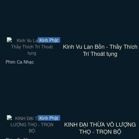
Kinh Phật
Kinh Vu Lan Bồn - Thầy Thích
Trí Thoát tụng
Phim Ca Nhạc
Kinh Phật
KINH ĐẠI THỪA VÔ LƯỢNG
THỌ - TRỌN BỘ