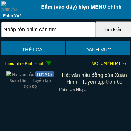
Bấm (vào đây) hiện MENU chính
Phim Vn2
THỂ LOẠI
DANH MỤC
Thiếu nhi - Kinh Phật
MỚI CẬP NHẬT >>
Hát văn hầu đồng của Xuân
Hát Văn
Hinh - Tuyển tập trọn bộ
Phim Ca Nhạc