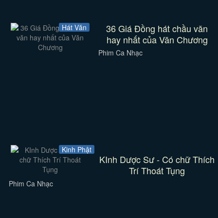
36 Giá Đồng hát chầu văn
Hát Văn
hay nhất của Văn Chương
Phim Ca Nhạc
Kinh Phật
KInh Dược Sư - Có chữ Thích
Trí Thoát Tụng
Phim Ca Nhạc