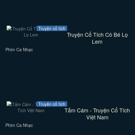
Truyện cổ tích
Truyện Cổ Tích Cô Bé Lọ
Lem
Phim Ca Nhạc
Truyện cổ tích
Tấm Cám - Truyện Cổ Tích
Việt Nam
Phim Ca Nhạc