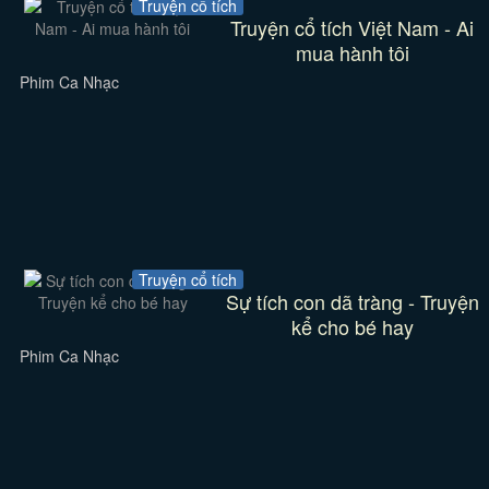
Truyện cổ tích
Truyện cổ tích Việt Nam - Ai
mua hành tôi
Phim Ca Nhạc
Truyện cổ tích
Sự tích con dã tràng - Truyện
kể cho bé hay
Phim Ca Nhạc