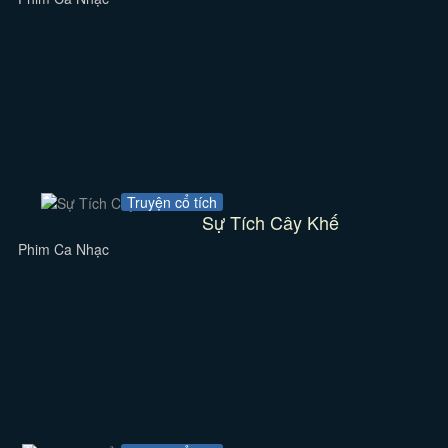
Truyện cổ tích
Sự Tích Cây Khế
Phim Ca Nhạc