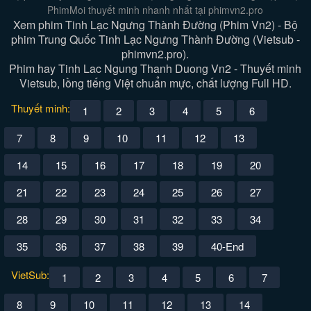
PhimMoi thuyết minh nhanh nhất tại phimvn2.pro
Xem phim Tinh Lạc Ngưng Thành Đường (Phim Vn2) - Bộ
phim Trung Quốc Tinh Lạc Ngưng Thành Đường (Vietsub -
phimvn2.pro).
Phim hay Tinh Lac Ngung Thanh Duong Vn2 - Thuyết minh
Vietsub, lồng tiếng Việt chuẩn mực, chất lượng Full HD.
Thuyết minh:
1
2
3
4
5
6
7
8
9
10
11
12
13
14
15
16
17
18
19
20
21
22
23
24
25
26
27
28
29
30
31
32
33
34
35
36
37
38
39
40-End
VietSub:
1
2
3
4
5
6
7
8
9
10
11
12
13
14