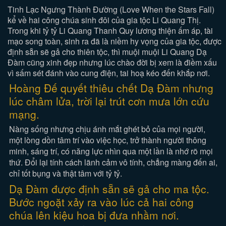
Tinh Lạc Ngưng Thành Đường (Love When the Stars Fall)
kể về hai công chúa sinh đôi của gia tộc Li Quang Thị.
Trong khi tỷ tỷ Li Quang Thanh Quy lương thiện ấm áp, tài
mạo song toàn, sinh ra đã là niềm hy vọng của gia tộc, được
định sẵn sẽ gả cho thiên tộc, thì muội muội Li Quang Dạ
Đàm cũng xinh đẹp nhưng lúc chào đời bị xem là điềm xấu
vì sấm sét đánh vào cung điện, tai hoạ kéo đến khắp nơi.
Hoàng Đế quyết thiêu chết Dạ Đàm nhưng
lúc châm lửa, trời lại trút cơn mưa lớn cứu
mạng.
Nàng sống nhưng chịu ánh mắt ghét bỏ của mọi người,
một lòng dồn tâm trí vào việc học, trở thành người thông
minh, sáng trí, có năng lực nhìn qua một lần là nhớ rõ mọi
thứ. Đổi lại tính cách lãnh cảm vô tính, chẳng màng đến ai,
chỉ tốt bụng và thật tâm với tỷ tỷ.
Dạ Đàm được định sẵn sẽ gả cho ma tộc.
Bước ngoặt xảy ra vào lúc cả hai công
chúa lên kiệu hoa bị đưa nhầm nơi.