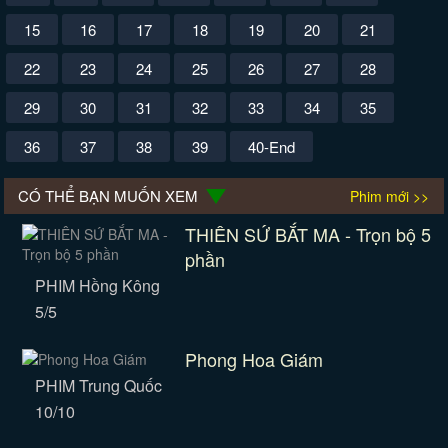
15
16
17
18
19
20
21
22
23
24
25
26
27
28
29
30
31
32
33
34
35
36
37
38
39
40-End
CÓ THỂ BẠN MUỐN XEM
Phim mới >>
THIÊN SỨ BẮT MA - Trọn bộ 5
phần
PHIM Hồng Kông
5/5
Phong Hoa Giám
PHIM Trung Quốc
10/10