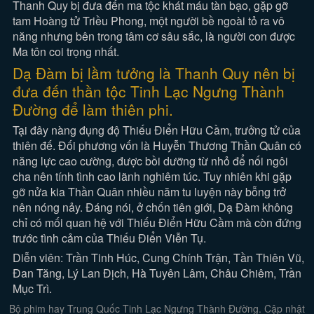
Thanh Quy bị đưa đến ma tộc khát máu tàn bạo, gặp gỡ
tam Hoàng tử Triều Phong, một người bề ngoài tỏ ra vô
năng nhưng bên trong tâm cơ sâu sắc, là người con được
Ma tôn coi trọng nhất.
Dạ Đàm bị lầm tưởng là Thanh Quy nên bị
đưa đến thần tộc Tinh Lạc Ngưng Thành
Đường để làm thiên phi.
Tại đây nàng đụng độ Thiếu Điển Hữu Cầm, trưởng tử của
thiên đế. Đối phương vốn là Huyễn Thương Thần Quân có
năng lực cao cường, được bồi dưỡng từ nhỏ để nối ngôi
cha nên tính tình cao lãnh nghiêm túc. Tuy nhiên khi gặp
gỡ nửa kia Thần Quân nhiều năm tu luyện này bỗng trở
nên nóng nảy. Đáng nói, ở chốn tiên giới, Dạ Đàm không
chỉ có mối quan hệ với Thiếu Điển Hữu Cầm mà còn đứng
trước tình cảm của Thiếu Điển Viễn Tụ.
Diễn viên: Trần Tinh Húc, Cung Chính Trận, Tần Thiên Vũ,
Đan Tăng, Lý Lan Địch, Hà Tuyên Lâm, Châu Chiêm, Trần
Mục Trì.
Bộ phim hay Trung Quốc Tinh Lạc Ngưng Thành Đường. Cập nhật