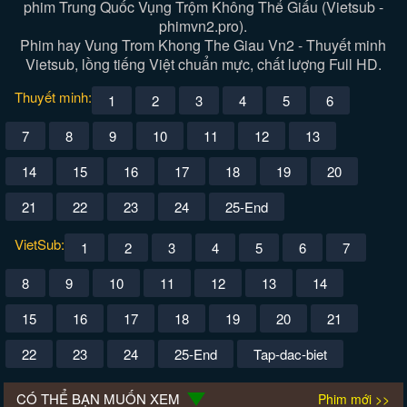
phim Trung Quốc Vụng Trộm Không Thể Giấu (Vietsub -
phimvn2.pro).
Phim hay Vung Trom Khong The Giau Vn2 - Thuyết minh
Vietsub, lồng tiếng Việt chuẩn mực, chất lượng Full HD.
Thuyết minh:
1
2
3
4
5
6
7
8
9
10
11
12
13
14
15
16
17
18
19
20
21
22
23
24
25-End
VietSub:
1
2
3
4
5
6
7
8
9
10
11
12
13
14
15
16
17
18
19
20
21
22
23
24
25-End
Tap-dac-biet
CÓ THỂ BẠN MUỐN XEM
Phim mới >>