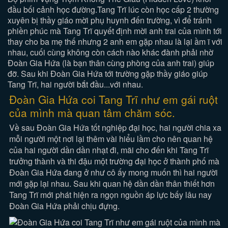
đầu bối cảnh học đường.Tang Trĩ lúc còn học cấp 2 thường
xuyên bị thầy giáo mời phụ huynh đến trường, vì để tránh
phiền phúc mà Tang Trĩ quyết định mời anh trai của mình tới
thay cho ba mẹ thế nhưng 2 anh em gặp nhau là lại ầm ĩ với
nhau, cuối cùng không còn cách nào khác đành phải nhờ
Đoàn Gia Hứa (là bạn thân cùng phòng của anh trai) giúp
đỡ. Sau khi Đoàn Gia Hứa tới trường gặp thầy giáo giúp
Tang Trĩ, hai người bắt đầu...với nhau.
Đoàn Gia Hứa coi Tang Trĩ như em gái ruột
của mình mà quan tâm chăm sóc.
Về sau Đoàn Gia Hứa tốt nghiệp đại học, hai người chia xa
mỗi người một nơi lại thêm vài hiểu lầm cho nên quan hệ
của hai người dần dần nhạt đi, mãi cho đến khi Tang Trĩ
trưởng thành và thi đậu một trường đại học ở thành phố mà
Đoàn Gia Hứa đang ở như cô ấy mong muốn thì hai người
mới gặp lại nhau. Sau khi quan hệ dần dần thân thiết hơn
Tang Trĩ mới phát hiện ra ngọn nguồn áp lực bấy lâu nay
Đoàn Gia Hứa phải chịu đựng.