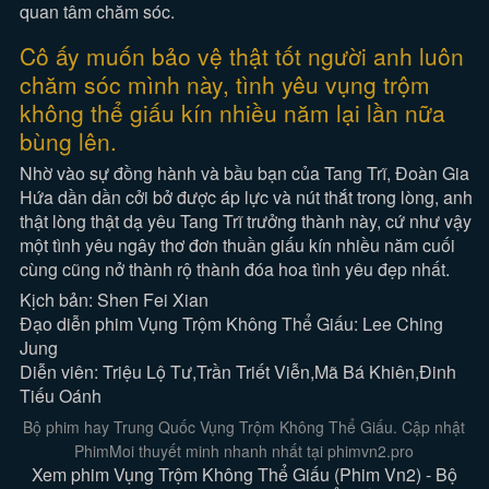
Cô ấy muốn bảo vệ thật tốt người anh luôn
chăm sóc mình này, tình yêu vụng trộm
không thể giấu kín nhiều năm lại lần nữa
bùng lên.
Nhờ vào sự đồng hành và bầu bạn của Tang Trĩ, Đoàn Gia
Hứa dần dần cởi bở được áp lực và nút thắt trong lòng, anh
thật lòng thật dạ yêu Tang Trĩ trưởng thành này, cứ như vậy
một tình yêu ngây thơ đơn thuần giấu kín nhiều năm cuối
cùng cũng nở thành rộ thành đóa hoa tình yêu đẹp nhất.
Kịch bản: Shen Fei Xian
Đạo diễn phim Vụng Trộm Không Thể Giấu: Lee Ching
Jung
Diễn viên: Triệu Lộ Tư,Trần Triết Viễn,Mã Bá Khiên,Đinh
Tiếu Oánh
Bộ phim hay Trung Quốc Vụng Trộm Không Thể Giấu. Cập nhật
PhimMoi thuyết minh nhanh nhất tại phimvn2.pro
Xem phim Vụng Trộm Không Thể Giấu (Phim Vn2) - Bộ