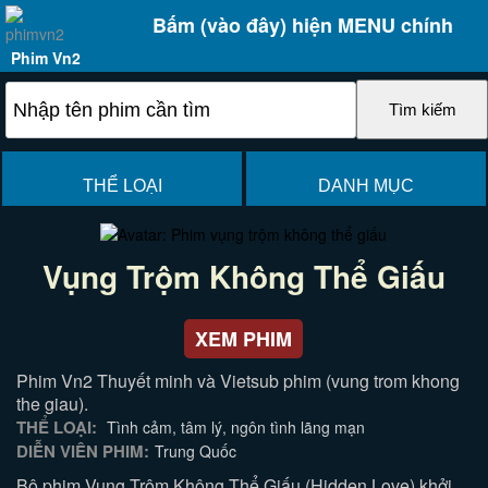
Bấm (vào đây) hiện MENU chính
Phim Vn2
THỂ LOẠI
DANH MỤC
Vụng Trộm Không Thể Giấu
XEM PHIM
Phim Vn2 Thuyết minh và Vietsub phim (vung trom khong
the giau).
THỂ LOẠI:
Tình cảm, tâm lý, ngôn tình lãng mạn
DIỄN VIÊN PHIM:
Trung Quốc
Bộ phim Vụng Trộm Không Thể Giấu (Hidden Love) khởi