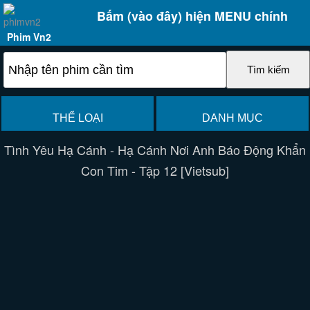
Bấm (vào đây) hiện MENU chính
Phim Vn2
THỂ LOẠI
DANH MỤC
Tình Yêu Hạ Cánh - Hạ Cánh Nơi Anh Báo Động Khẩn
Con Tim - Tập 12 [Vietsub]