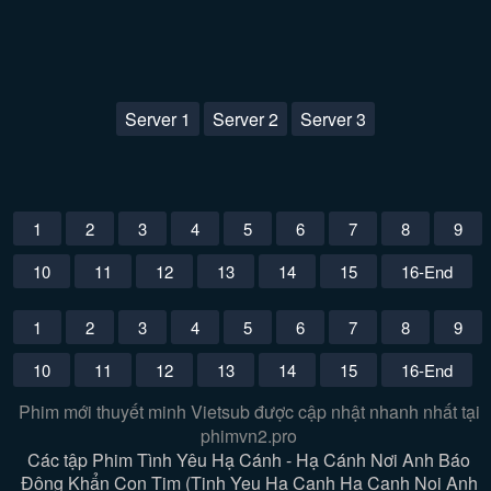
Server 1
Server 2
Server 3
1
2
3
4
5
6
7
8
9
10
11
12
13
14
15
16-End
1
2
3
4
5
6
7
8
9
10
11
12
13
14
15
16-End
Phim mới thuyết minh Vietsub được cập nhật nhanh nhất tại
phimvn2.pro
Các tập Phim Tình Yêu Hạ Cánh - Hạ Cánh Nơi Anh Báo
Động Khẩn Con Tim (Tinh Yeu Ha Canh Ha Canh Noi Anh