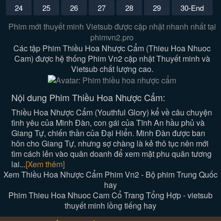
24
25
26
27
28
29
30-End
Phim mới thuyết minh Vietsub được cập nhật nhanh nhất tại
phimvn2.pro
Các tập Phim Thiều Hoa Nhược Cẩm (Thieu Hoa Nhuoc
Cam) được hệ thống Phim Vn2 cập nhật Thuyết minh và
Vietsub chất lượng cao.
Nội dung Phim Thiều Hoa Nhược Cẩm:
Thiều Hoa Nhược Cẩm (Youthful Glory) kể về câu chuyện
tình yêu của Minh Đàn, con gái của Tĩnh An hầu phủ và
Giang Tự, chiến thần của Đại Hiển. Minh Đàn được ban
hôn cho Giang Tự, nhưng sợ chàng là kẻ thô tục nên mới
tìm cách lẻn vào quân doanh để xem mặt phu quân tương
lai...
[Xem thêm]
Xem Thiều Hoa Nhược Cẩm Phim Vn2 - Bộ phim Trung Quốc
hay
Phim Thieu Hoa Nhuoc Cam Cổ Trang Tổng Hợp - vietsub
thuyết minh lồng tiếng hay