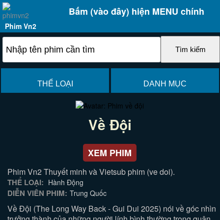
Bấm (vào đây) hiện MENU chính
Phim Vn2
THỂ LOẠI
DANH MỤC
Về Đội
XEM PHIM
Phim Vn2 Thuyết minh và Vietsub phim (ve doi).
THỂ LOẠI:
Hành Động
DIỄN VIÊN PHIM:
Trung Quốc
Về Đội (The Long Way Back - Gui Dui 2025) nói về góc nhìn
trưởng thành của những người lính bình thường trong quân