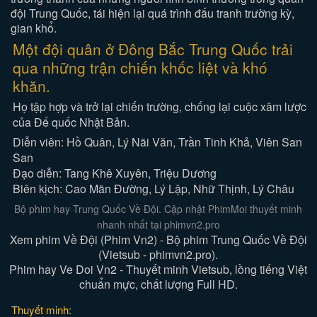
đội Trung Quốc, tái hiện lại quá trình đấu tranh trường kỳ,
gian khổ.
Một đội quân ở Đông Bắc Trung Quốc trải
qua những trận chiến khốc liệt và khó
khăn.
Họ tập hợp và trở lại chiến trường, chống lại cuộc xâm lược
của Đế quốc Nhật Bản.
Diễn viên: Hồ Quân, Lý Nãi Văn, Trần Tinh Khả, Viên San
San
Đạo diễn: Tang Khê Xuyên, Triệu Dương
Biên kịch: Cao Mãn Đường, Lý Lập, Nhữ Thịnh, Lý Châu
Bộ phim hay Trung Quốc Về Đội. Cập nhật PhimMoi thuyết minh
nhanh nhất tại phimvn2.pro
Xem phim Về Đội (Phim Vn2) - Bộ phim Trung Quốc Về Đội
(Vietsub - phimvn2.pro).
Phim hay Ve Doi Vn2 - Thuyết minh Vietsub, lồng tiếng Việt
chuẩn mực, chất lượng Full HD.
Thuyết minh: