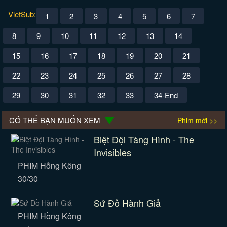
VietSub:
1
2
3
4
5
6
7
8
9
10
11
12
13
14
15
16
17
18
19
20
21
22
23
24
25
26
27
28
29
30
31
32
33
34-End
CÓ THỂ BẠN MUỐN XEM
Phim mới >>
Biệt Đội Tàng Hình - The
Invisibles
PHIM Hồng Kông
30/30
Sứ Đồ Hành Giả
PHIM Hồng Kông