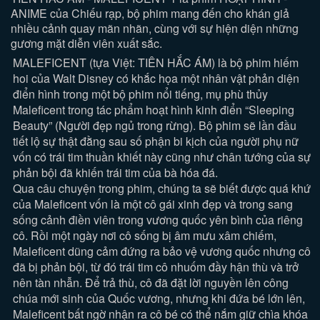
ANIME của Chiếu rạp, bộ phim mang đến cho khán giả
nhiều cảnh quay mãn nhãn, cùng với sự hiện diện những
gương mặt diễn viên xuất sắc.
MALEFICENT (tựa Việt: TIÊN HẮC ÁM) là bộ phim hiếm
hoi của Walt Disney có khắc họa một nhân vật phản diện
điển hình trong một bộ phim nổi tiếng, mụ phù thủy
Maleficent trong tác phẩm hoạt hình kinh điển “Sleeping
Beauty” (Người đẹp ngủ trong rừng). Bộ phim sẽ lần đầu
tiết lộ sự thật đằng sau số phận bi kịch của người phụ nữ
vốn có trái tim thuần khiết này cũng như chân tướng của sự
phản bội đã khiến trái tim của bà hóa đá.
Qua câu chuyện trong phim, chúng ta sẽ biết được quá khứ
của Maleficent vốn là một cô gái xinh đẹp và trong sang
sống cảnh điền viên trong vương quốc yên bình của riêng
cô. Rồi một ngày nơi cô sống bị âm mưu xâm chiếm,
Maleficent dũng cảm đứng ra bảo vệ vương quốc nhưng cô
đã bị phản bội, từ đó trái tim cô nhuốm đầy hận thù và trở
nên tàn nhẫn. Để trả thù, cô đã đặt lời nguyền lên công
chúa mới sinh của Quốc vương, nhưng khi đứa bé lớn lên,
Maleficent bất ngờ nhận ra cô bé có thể nắm giữ chìa khóa