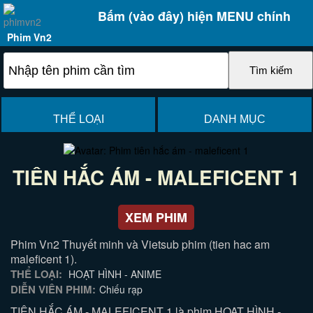
Bấm (vào đây) hiện MENU chính
Phim Vn2
THỂ LOẠI
DANH MỤC
TIÊN HẮC ÁM - MALEFICENT 1
XEM PHIM
Phim Vn2 Thuyết minh và Vietsub phim (tien hac am
maleficent 1).
THỂ LOẠI:
HOẠT HÌNH - ANIME
DIỄN VIÊN PHIM:
Chiếu rạp
TIÊN HẮC ÁM - MALEFICENT 1 là phim HOẠT HÌNH -