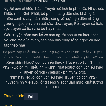
DIỄN VIÊN PHIM:
Thiếu nhi - Kinh Phật
Người con út hiếu thảo - Truyện cổ tích là phim Ca Nhạc của
Thiếu nhi - Kinh Phật, bộ phim mang đến cho khán giả
nhiều cảnh quay mãn nhãn, cùng với sự hiện diện những
gương mặt diễn viên xuất sắc. doc truyen, Kể truyện cổ tích,
đọc truyện cổ tích cho bé hay nhất
Câu truyện hôm nay kể về một người con út rất hiếu thảo
với cha mẹ của mình, các bạn hãy cùng lắng nghe và học
tập theo nhé
Bộ phim hay Thiếu nhi - Kinh Phật Người con út hiếu thảo - Truyện
cổ tích. Cập nhật PhimMoi thuyết minh nhanh nhất tại phimvn2.pro
Xem phim Người con út hiếu thảo - Truyện cổ tích (Phim
Vn2) - Bộ phim Thiếu nhi - Kinh Phật Người con út hiếu thảo
- Truyện cổ tích (Vietsub - phimvn2.pro).
Phim hay Nguoi con ut hieu thao Truyen co tich Vn2 -
Thuyết minh Vietsub, lồng tiếng Việt chuẩn mực, chất lượng
Full HD.
Thuyết minh:
Full