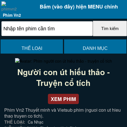
Bấm (vào đây) hiện MENU chính
Phim Vn2
THỂ LOẠI
DANH MỤC
Người con út hiếu thảo -
Truyện cổ tích
XEM PHIM
Phim Vn2 Thuyết minh và Vietsub phim (nguoi con ut hieu
thao truyen co tich).
THỂ LOẠI:
Ca Nhạc