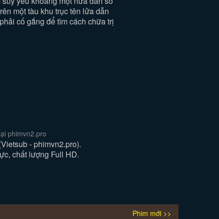
àm suy yếu khoảng một nửa dân số
rên một tàu khu trục tên lửa dẫn
hải cố gắng để tìm cách chữa trị
ại phimvn2.pro
ietsub - phimvn2.pro).
c, chất lượng Full HD.
Phim mới >>