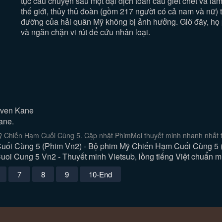
tục câu chuyện sau một đại dịch toàn cầu giết chết và l
thế giới, thủy thủ đoàn (gồm 217 người có cả nam và nữ) t
đường của hải quân Mỹ không bị ảnh hưởng. Giờ đây, họ p
và ngăn chặn vi rút để cứu nhân loại.
even Kane
ane.
 Chiến Hạm Cuối Cùng 5. Cập nhật PhimMoi thuyết minh nhanh nhất t
ối Cùng 5 (Phim Vn2) - Bộ phim Mỹ Chiến Hạm Cuối Cùng 5 (V
i Cung 5 Vn2 - Thuyết minh Vietsub, lồng tiếng Việt chuẩn mự
7
8
9
10-End