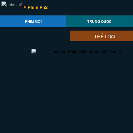
Phim Vn2
PHIM MỚI
TRUNG QUỐC
THỂ LOẠI